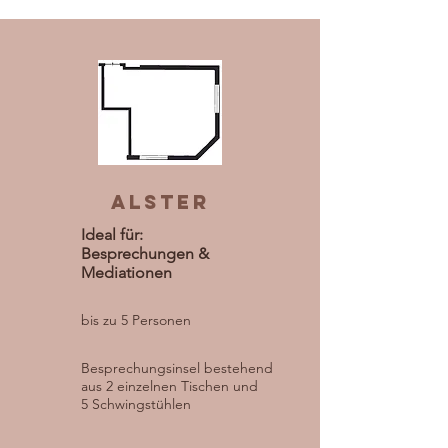
ALSter
Ideal für:
Besprechungen &
Mediationen
bis zu 5 Personen
Besprechungsinsel bestehend
aus 2 einzelnen Tischen und
5 Schwingstühlen