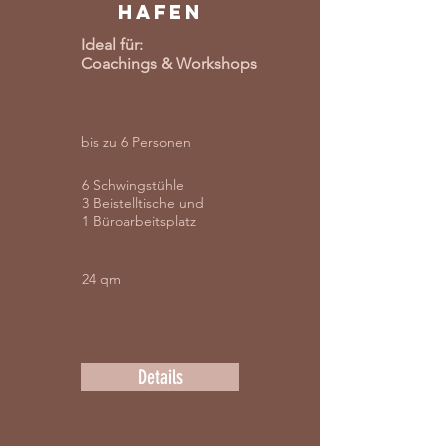
HAFEN
Ideal für:
Coachings & Workshops
bis zu 6 Personen
6 Schwingstühle
3 Beistelltische und
1 Büroarbeitsplatz
24 qm
Details